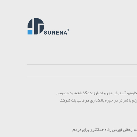
یا اندیش سورنا در سال ١٣٩٠، با هدف تداوم و گسترش تجربيات ارزنده گذشته، به خصوص
و با تمرکز در حوزه بانکداری در قالب يك شركت
 ارمغان آوردن رفاه حداکثری برای مردم